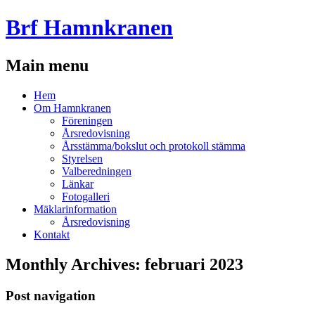
Brf Hamnkranen
Main menu
Skip
Hem
to
Om Hamnkranen
content
Föreningen
Årsredovisning
Årsstämma/bokslut och protokoll stämma
Styrelsen
Valberedningen
Länkar
Fotogalleri
Mäklarinformation
Årsredovisning
Kontakt
Monthly Archives:
februari 2023
Post navigation